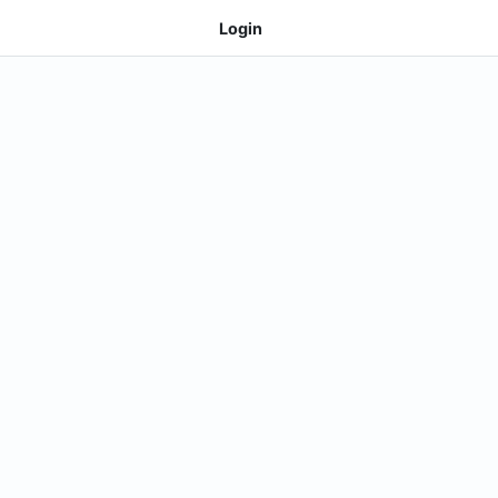
Login